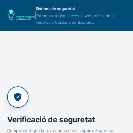
Sistema de seguretat
Estem protegint l'accés al web oficial de la
Federació Catalana de Bàsquet.
Verificació de seguretat
Comprovant que la teva connexió és segura. Espera un