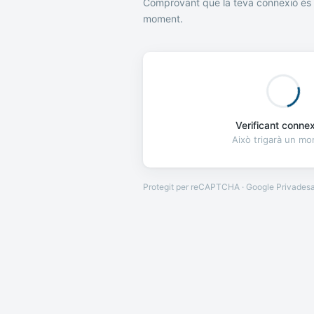
Comprovant que la teva connexió és 
moment.
Verificant connexi
Això trigarà un m
Protegit per reCAPTCHA · Google
Privades