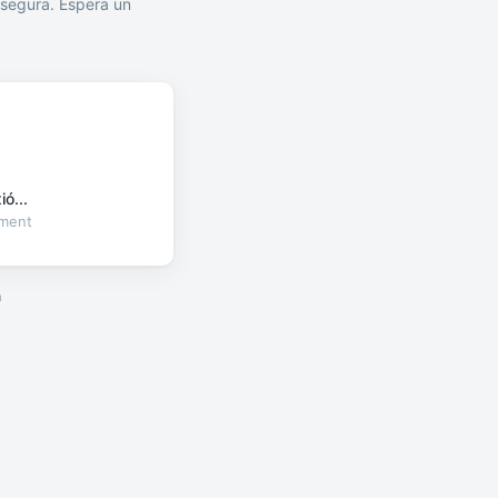
segura. Espera un
ó...
oment
a