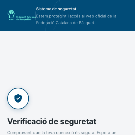
Sistema de seguretat
Estem protegint l'accés al web oficial de la
Federació Catalana de Bàsquet.
Verificació de seguretat
Comprovant que la teva connexió és segura. Espera un