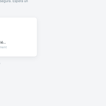
segura. Espera un
ó...
oment
a