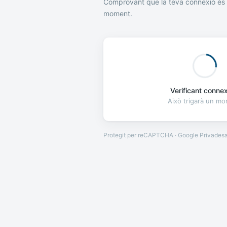
Comprovant que la teva connexió és 
moment.
Verificant connexi
Això trigarà un m
Protegit per reCAPTCHA · Google
Privades