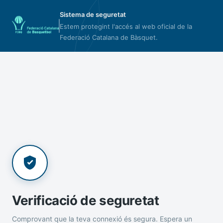
Sistema de seguretat
Estem protegint l'accés al web oficial de la
Federació Catalana de Bàsquet.
Verificació de seguretat
Comprovant que la teva connexió és segura. Espera un