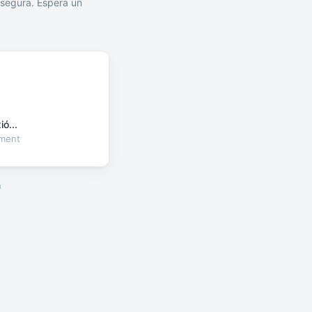
segura. Espera un
ó...
oment
a