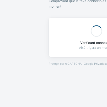
Comprovant que la teva connexió és 
moment.
Verificant connexi
Això trigarà un m
Protegit per reCAPTCHA · Google
Privades