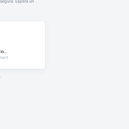
segura. Espera un
ó...
oment
a