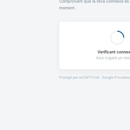
Comprovant que la teva connexió és 
moment.
Verificant connexi
Això trigarà un m
Protegit per reCAPTCHA · Google
Privades