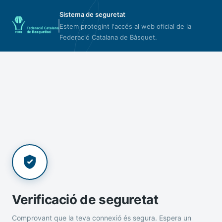
Sistema de seguretat
Estem protegint l'accés al web oficial de la
Federació Catalana de Bàsquet.
Verificació de seguretat
Comprovant que la teva connexió és segura. Espera un