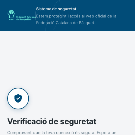
Sistema de seguretat
Estem protegint l'accés al web oficial de la
Federació Catalana de Bàsquet.
Verificació de seguretat
Comprovant que la teva connexió és segura. Espera un