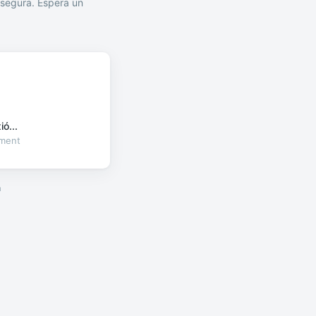
segura. Espera un
ó...
oment
a