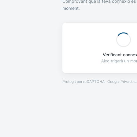
Comprovant que la teva connexió és 
moment.
Verificant connexi
Això trigarà un m
Protegit per reCAPTCHA · Google
Privades