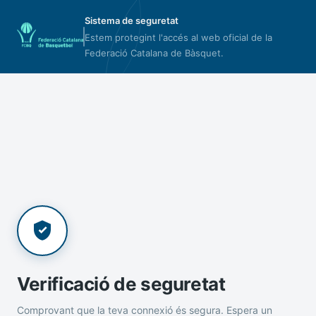
Sistema de seguretat
Estem protegint l'accés al web oficial de la
Federació Catalana de Bàsquet.
Verificació de seguretat
Comprovant que la teva connexió és segura. Espera un