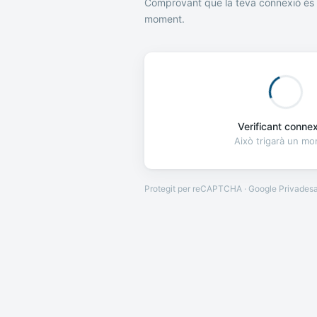
Comprovant que la teva connexió és 
moment.
Verificant connexi
Això trigarà un m
Protegit per reCAPTCHA · Google
Privades