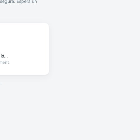
segura. Espera un
ó...
oment
a