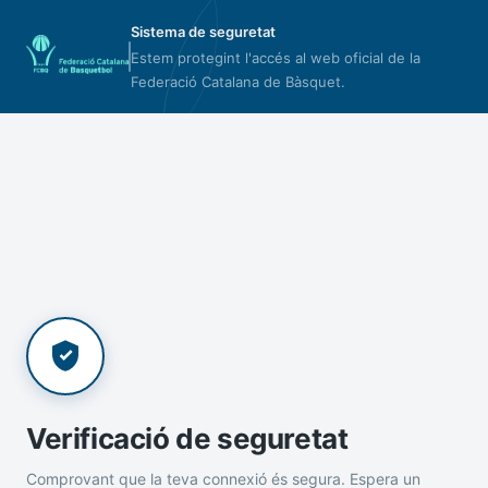
Sistema de seguretat
Estem protegint l'accés al web oficial de la
Federació Catalana de Bàsquet.
Verificació de seguretat
Comprovant que la teva connexió és segura. Espera un