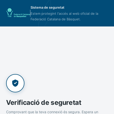
Sistema de seguretat
Estem protegint l'accés al web oficial de la
Federació Catalana de Bàsquet.
Verificació de seguretat
Comprovant que la teva connexió és segura. Espera un