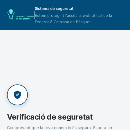
Sistema de seguretat
Estem protegint l'accés al web oficial de la
Federació Catalana de Bàsquet.
Verificació de seguretat
Comprovant que la teva connexió és segura. Espera un