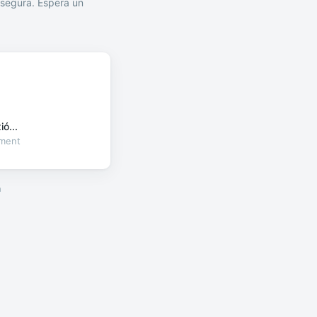
segura. Espera un
ó...
oment
a