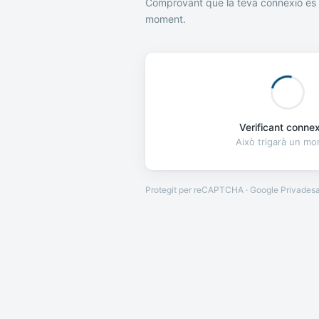
Comprovant que la teva connexió és 
moment.
Verificant connexi
Això trigarà un m
Protegit per reCAPTCHA · Google
Privades