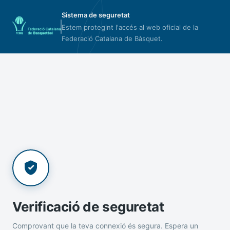
Sistema de seguretat
Estem protegint l'accés al web oficial de la
Federació Catalana de Bàsquet.
Verificació de seguretat
Comprovant que la teva connexió és segura. Espera un