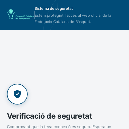
Sistema de seguretat
Estem protegint l'accés al web oficial de la
Federació Catalana de Bàsquet.
Verificació de seguretat
Comprovant que la teva connexió és segura. Espera un