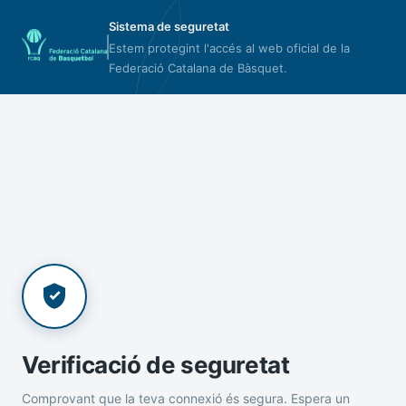
Sistema de seguretat
Estem protegint l'accés al web oficial de la
Federació Catalana de Bàsquet.
Verificació de seguretat
Comprovant que la teva connexió és segura. Espera un