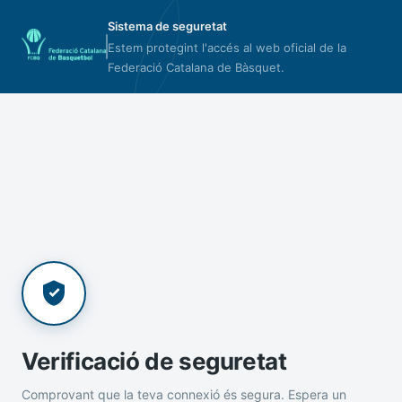
Sistema de seguretat
Estem protegint l'accés al web oficial de la
Federació Catalana de Bàsquet.
Verificació de seguretat
Comprovant que la teva connexió és segura. Espera un