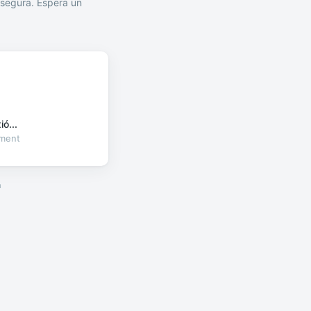
segura. Espera un
ó...
oment
a