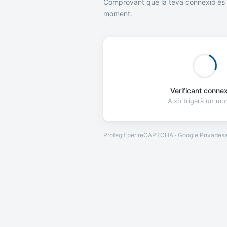
Comprovant que la teva connexió és 
moment.
Verificant connexi
Això trigarà un m
Protegit per reCAPTCHA · Google
Privades