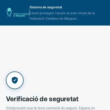
Sistema de seguretat
Estem protegint l'accés al web oficial de la
Federació Catalana de Bàsquet.
Verificació de seguretat
Comprovant que la teva connexió és segura. Espera un