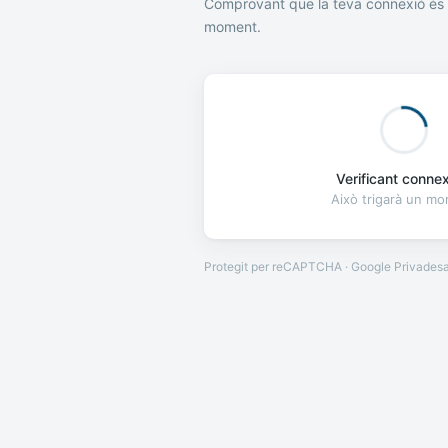
Comprovant que la teva connexió és 
moment.
Verificant connexi
Això trigarà un m
Protegit per reCAPTCHA · Google
Privades