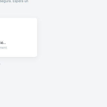
segura. Espera un
ó...
oment
a