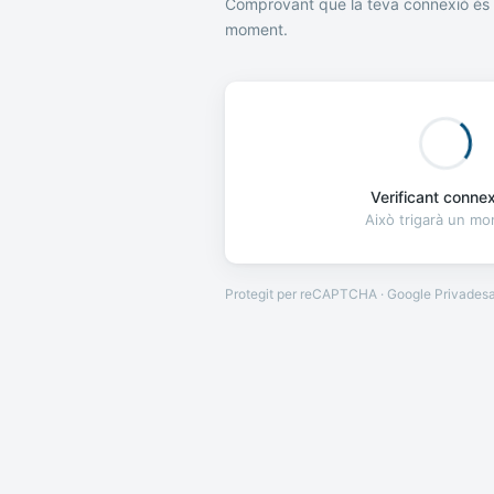
Comprovant que la teva connexió és 
moment.
Verificant connexi
Això trigarà un m
Protegit per reCAPTCHA · Google
Privades