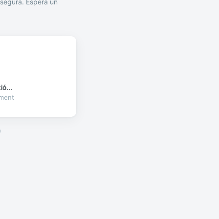
segura. Espera un
ó...
oment
a