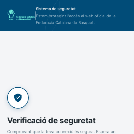
Sistema de seguretat
Estem protegint l'accés al web oficial de la
Federació Catalana de Bàsquet.
Verificació de seguretat
Comprovant que la teva connexió és segura. Espera un