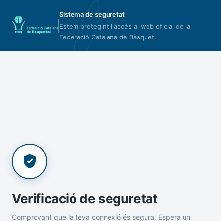
Sistema de seguretat
Estem protegint l'accés al web oficial de la
Federació Catalana de Bàsquet.
Verificació de seguretat
Comprovant que la teva connexió és segura. Espera un