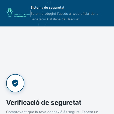
Sistema de seguretat
Estem protegint l'accés al web oficial de la
Federació Catalana de Bàsquet.
Verificació de seguretat
Comprovant que la teva connexió és segura. Espera un