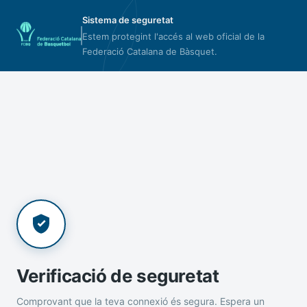
Sistema de seguretat
Estem protegint l'accés al web oficial de la
Federació Catalana de Bàsquet.
Verificació de seguretat
Comprovant que la teva connexió és segura. Espera un