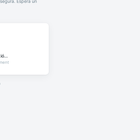
segura. Espera un
ó...
oment
a