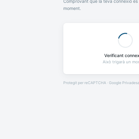
Comprovant que la teva connexió és 
moment.
Verificant connexi
Això trigarà un m
Protegit per reCAPTCHA · Google
Privades