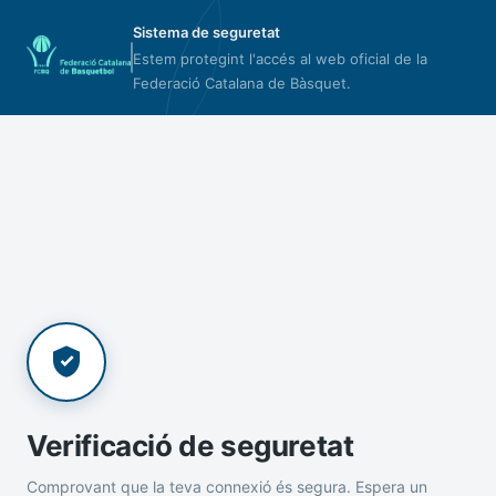
Sistema de seguretat
Estem protegint l'accés al web oficial de la
Federació Catalana de Bàsquet.
Verificació de seguretat
Comprovant que la teva connexió és segura. Espera un