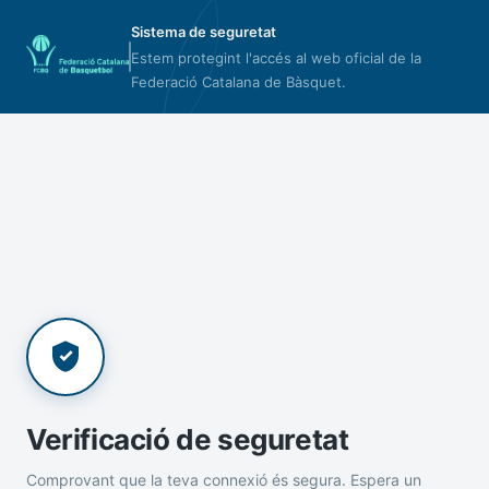
Sistema de seguretat
Estem protegint l'accés al web oficial de la
Federació Catalana de Bàsquet.
Verificació de seguretat
Comprovant que la teva connexió és segura. Espera un