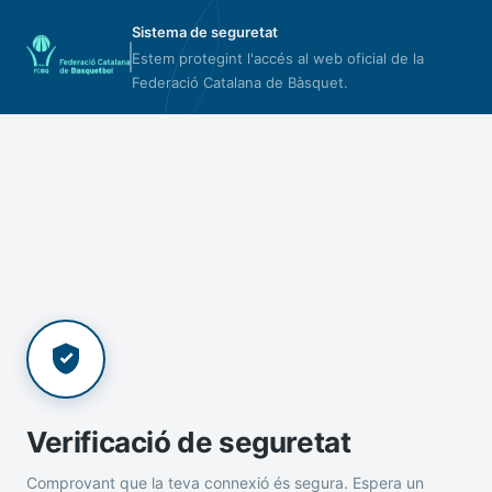
Sistema de seguretat
Estem protegint l'accés al web oficial de la
Federació Catalana de Bàsquet.
Verificació de seguretat
Comprovant que la teva connexió és segura. Espera un