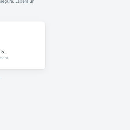
segura. Espera un
ó...
oment
a