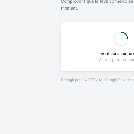
Comprovant que la teva connexió és 
moment.
Verificant connexi
Això trigarà un m
Protegit per reCAPTCHA · Google
Privades