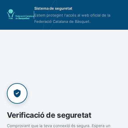
Sistema de seguretat
Estem protegint l'accés al web oficial de la
Federació Catalana de Bàsquet.
Verificació de seguretat
Comprovant que la teva connexió és segura. Espera un