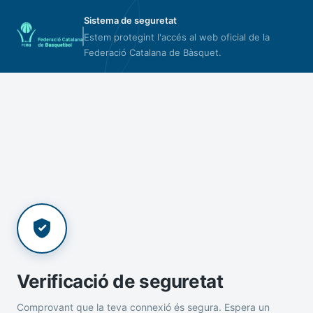
Sistema de seguretat
Estem protegint l'accés al web oficial de la
Federació Catalana de Bàsquet.
Verificació de seguretat
Comprovant que la teva connexió és segura. Espera un