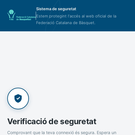
Sistema de seguretat
Estem protegint l'accés al web oficial de la
Federació Catalana de Bàsquet.
Verificació de seguretat
Comprovant que la teva connexió és segura. Espera un