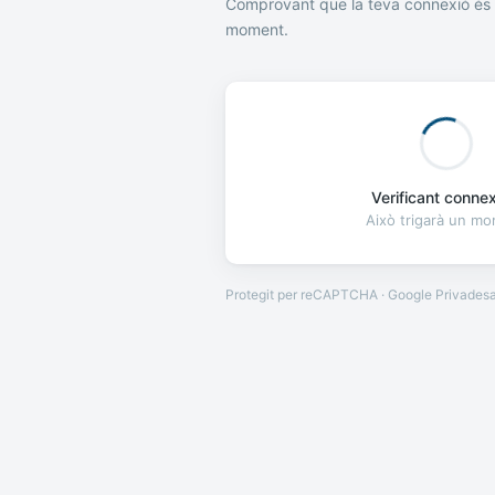
Comprovant que la teva connexió és 
moment.
Verificant connexi
Això trigarà un m
Protegit per reCAPTCHA · Google
Privades