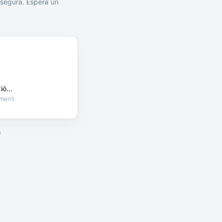
segura. Espera un
ó...
oment
a