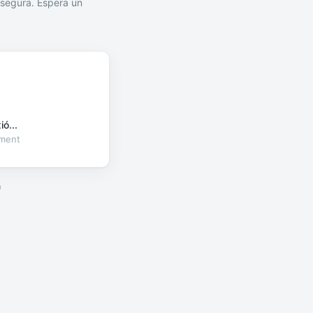
segura. Espera un
ó...
oment
a