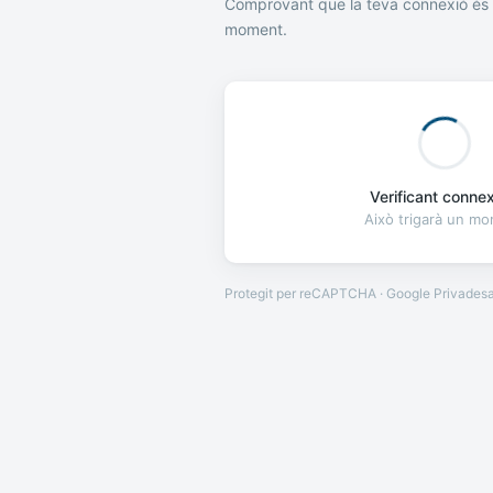
Comprovant que la teva connexió és 
moment.
Verificant connexi
Això trigarà un m
Protegit per reCAPTCHA · Google
Privades