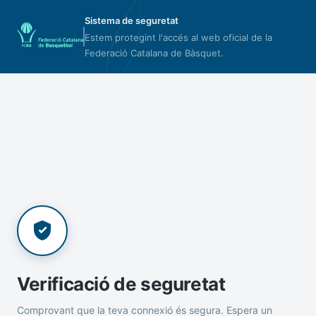
Sistema de seguretat
Estem protegint l'accés al web oficial de la
Federació Catalana de Bàsquet.
Verificació de seguretat
Comprovant que la teva connexió és segura. Espera un