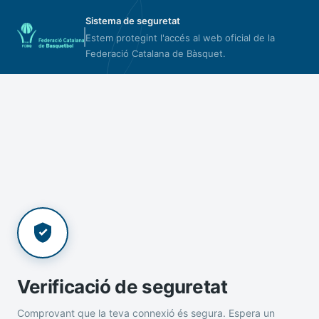
Sistema de seguretat
Estem protegint l'accés al web oficial de la
Federació Catalana de Bàsquet.
Verificació de seguretat
Comprovant que la teva connexió és segura. Espera un