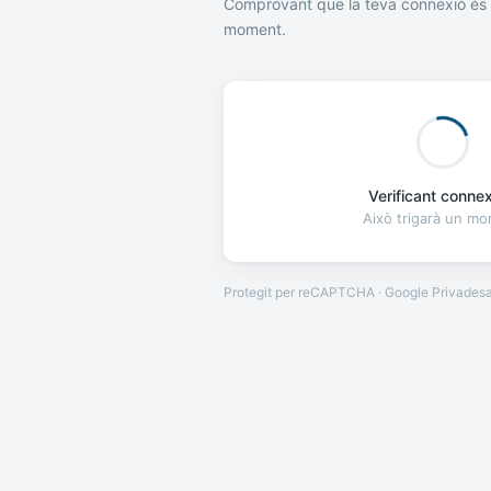
Comprovant que la teva connexió és 
moment.
Verificant connexi
Això trigarà un m
Protegit per reCAPTCHA · Google
Privades