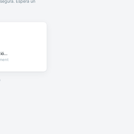
segura. Espera un
ó...
oment
a