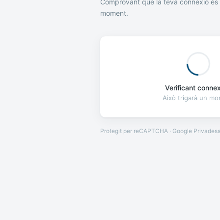
Comprovant que la teva connexió és 
moment.
Verificant connexi
Això trigarà un m
Protegit per reCAPTCHA · Google
Privades