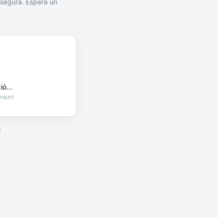
segura. Espera un
ó...
oment
a