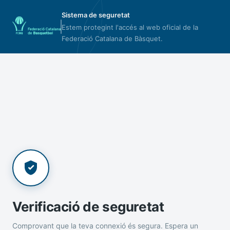
Sistema de seguretat
Estem protegint l'accés al web oficial de la
Federació Catalana de Bàsquet.
Verificació de seguretat
Comprovant que la teva connexió és segura. Espera un