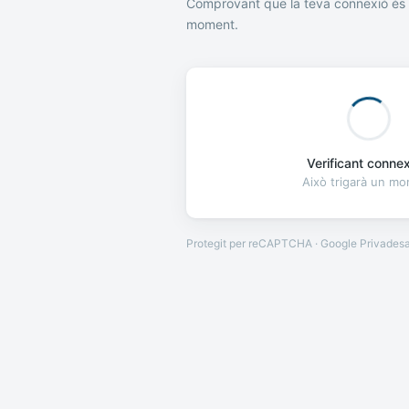
Comprovant que la teva connexió és 
moment.
Verificant connexi
Això trigarà un m
Protegit per reCAPTCHA · Google
Privades