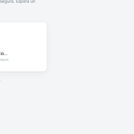
segura. Espera un
ó...
oment
a