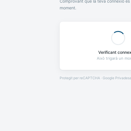
Comprovant que la teva connexió és 
moment.
Verificant connexi
Això trigarà un m
Protegit per reCAPTCHA · Google
Privades