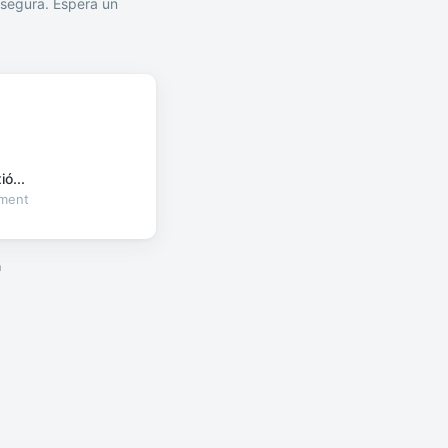
segura. Espera un
ó...
oment
a