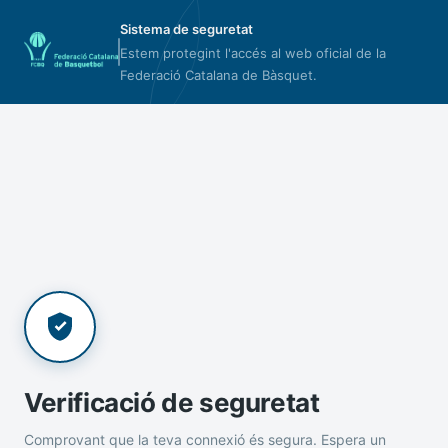
Sistema de seguretat
Estem protegint l'accés al web oficial de la
Federació Catalana de Bàsquet.
Verificació de seguretat
Comprovant que la teva connexió és segura. Espera un