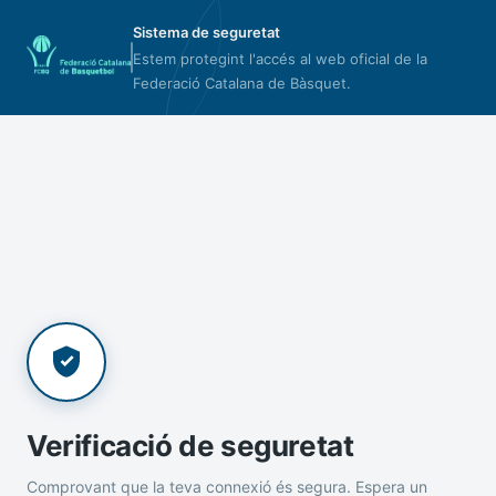
Sistema de seguretat
Estem protegint l'accés al web oficial de la
Federació Catalana de Bàsquet.
Verificació de seguretat
Comprovant que la teva connexió és segura. Espera un