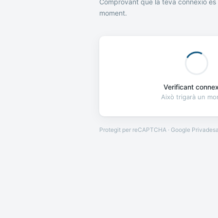
Comprovant que la teva connexió és 
moment.
Verificant connexi
Això trigarà un m
Protegit per reCAPTCHA · Google
Privades