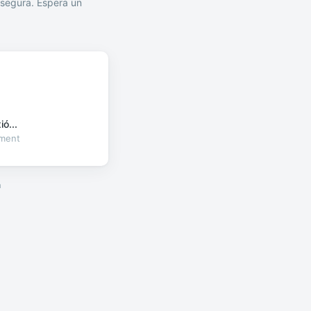
segura. Espera un
ó...
oment
a