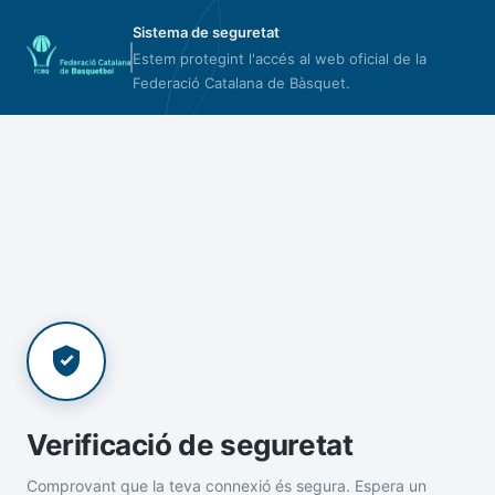
Sistema de seguretat
Estem protegint l'accés al web oficial de la
Federació Catalana de Bàsquet.
Verificació de seguretat
Comprovant que la teva connexió és segura. Espera un