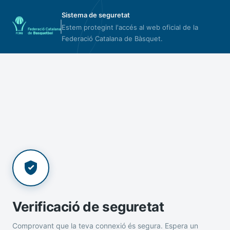
Sistema de seguretat
Estem protegint l'accés al web oficial de la
Federació Catalana de Bàsquet.
Verificació de seguretat
Comprovant que la teva connexió és segura. Espera un